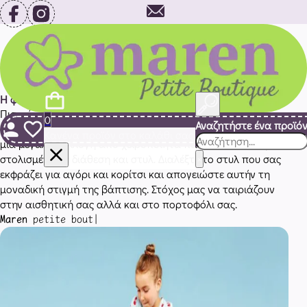
info@maren.gr
2821020244
Για εμάς
Η φιλοσοφία μας
Πιστεύουμε ότι η βάπτιση του παιδιού σας είναι μια από τις
0
Αναζητήστε ένα προϊό
σημαντικότερες στιγμές της ζωής σας. Στο MAREN θα βρείτε
Κανένα προϊόν στο καλάθι σας.
Αναζήτηση
μια μεγάλη συλλογή από χειροποίητα πακέτα βάπτισης,
×
στολισμένα με διάθεση και στυλ. Διαλέξτε το στυλ που σας
εκφράζει για αγόρι και κορίτσι και απογειώστε αυτήν τη
μοναδική στιγμή της βάπτισης. Στόχος μας να ταιριάζουν
στην αισθητική σας αλλά και στο πορτοφόλι σας.
Maren
petite
|