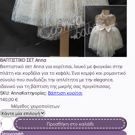
BAΠΤΙΣΤΙΚΟ ΣΕΤ Αnna
Βαπτιστικό σετ
Anna
για κορίτσια, λευκό με φιογκάκι στην
πλάτη και κορδέλα για το κεφάλι. Ένα κομψό και ρομαντικό
σύνολο που συνδυάζει την απλότητα με την elegance,
ιδανικό για τη βάπτιση της μικρής σας πριγκίπισσας.
SKU:
Anna
Κατηγορίες:
Βάπτιση κορίτσι
140,00
€
Μέγεθος χειροποίητων
BAΠΤΙΣΤΙΚΟ
Προσθήκη στο καλάθι
ΣΕΤ
Αnna
Περιγραφή