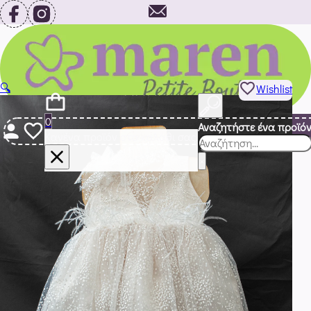
info@maren.gr
2821020244
🔍
Wishlist
0
Αναζητήστε ένα προϊό
Κανένα προϊόν στο καλάθι σας.
Αναζήτηση
×