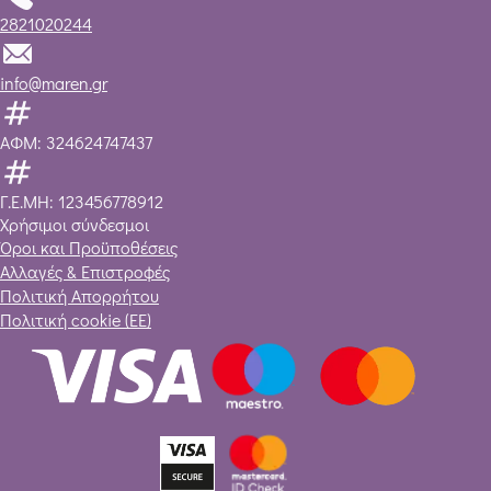
2821020244
info@maren.gr
ΑΦΜ: 324624747437
Γ.Ε.ΜΗ: 123456778912
Χρήσιμοι σύνδεσμοι
Όροι και Προϋποθέσεις
Αλλαγές & Επιστροφές
Πολιτική Απορρήτου
Πολιτική cookie (ΕΕ)