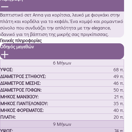
ποσότητα
Βαπτιστικό σετ
Anna
για κορίτσια, λευκό με φιογκάκι στην
πλάτη και κορδέλα για το κεφάλι. Ένα κομψό και ρομαντικό
σύνολο που συνδυάζει την απλότητα με την elegance,
ιδανικό για τη βάπτιση της μικρής σας πριγκίπισσας.
Γενικές πληροφορίες
Οδηγός μεγεθών
Διάμετρος
Διάμετρος
Διάμετρος
Μήκος
Μήκος
Μ
6 Μήνων
Ύψος:
Στήθους:
Μέσης:
Γοφών:
Μανικίου:
Παντελονιού:
Φορ
68 π.
49 π.
46 π.
50 π.
21 π.
35 π.
40 π.
20 π.
9 Μήνων
74 π.