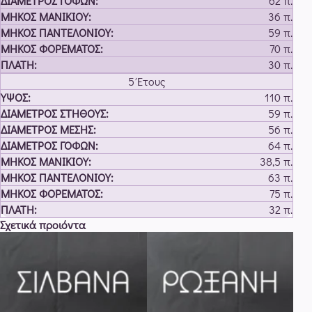
62 π.
36 π.
59 π.
70 π.
30 π.
5 Έτους
110 π.
59 π.
56 π.
64 π.
38,5 π.
63 π.
75 π.
32 π.
Σχετικά προιόντα