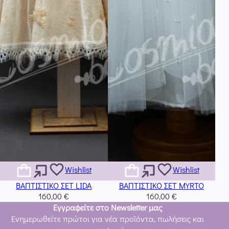
Wishlist
Wishlist
Αυτό
Αυτό
ΒΑΠΤΙΣΤΙΚΟ ΣΕΤ LIDA
ΒΑΠΤΙΣΤΙΚΟ ΣΕΤ MYRTO
το
το
160,00
€
160,00
€
προϊόν
προϊόν
Εγγραφείτε στο Newsletter μας
έχει
έχει
Ενημερωθείτε πρώτοι για νέα προϊόντα, πωλήσεις και