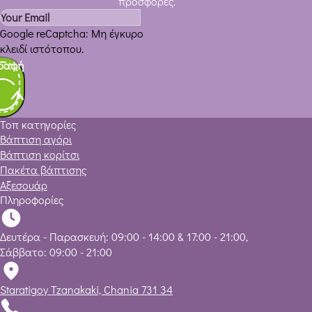
πολλαπλές
πολλαπλές
προσφορές.
παραλλαγές.
παραλλαγές.
Οι
Οι
Google reCaptcha: Μη έγκυρο
επιλογές
επιλογές
κλειδί ιστότοπου.
μπορούν
μπορούν
ραφή
να
να
επιλεγούν
επιλεγούν
στη
στη
σελίδα
σελίδα
Τοπ κατηγορίες
του
του
Βάπτιση αγόρι
προϊόντος
προϊόντος
Βάπτιση κορίτσι
Πακέτα βάπτισης
Αξεσουάρ
Πληροφορίες
Δευτέρα - Παρασκευή: 09:00 - 14:00 & 17:00 - 21:00,
Σάββατο: 09:00 - 21:00
Staratigoy Tzanakaki, Chania 731 34