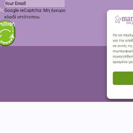
ς.
Google reCaptcha: Μη έγκυρο
κλειδί ιστότοπου.
γγραφή
Για να παρέχ
για την απο
σε αυτές τι
συμπεριφορά
συγκατάθεση
ορισμένα χα